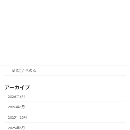
「新春吹き初め会」のご案内
吹矢コラム
2023年11月19日
カテゴリー
吹矢コラム
県協会からの話
アーカイブ
2026年6月
2026年5月
2025年10月
2025年6月