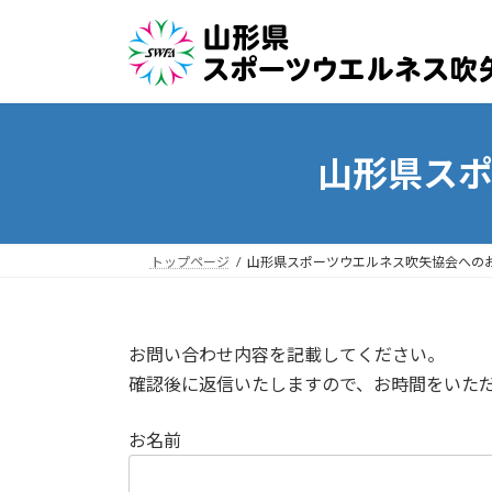
コ
ナ
ン
ビ
テ
ゲ
ン
ー
ツ
シ
へ
ョ
山形県ス
ス
ン
キ
に
ッ
移
プ
動
トップページ
山形県スポーツウエルネス吹矢協会への
お問い合わせ内容を記載してください。
確認後に返信いたしますので、お時間をいた
お名前