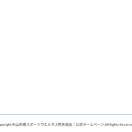
opyright © 山形県スポーツウエルネス吹矢協会│公式ホームページ All Rights Reserve