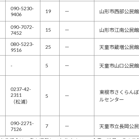
090-5230-
19
－
山形市西部公民館
9406
090-7072-
15
－
山形市江南公民館
7452
080-5223-
25
－
天童市蔵増公民館
9516
-
5
－
天童市山口公民館
0237-42-
東根市さくらんぼ
2311
5
－
ルセンター
（松浦）
090-2271-
7
－
天童市立長岡公民
7126