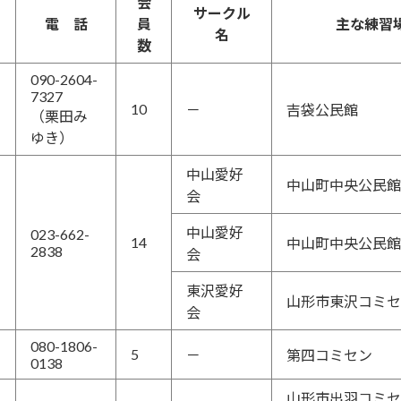
会
サークル
電 話
員
主な練習
名
数
090-2604-
7327
10
－
吉袋公民館
（栗田み
ゆき）
中山愛好
中山町中央公民館
会
中山愛好
023-662-
14
中山町中央公民館
2838
会
東沢愛好
山形市東沢コミセ
会
080-1806-
5
－
第四コミセン
0138
山形市出羽コミセ