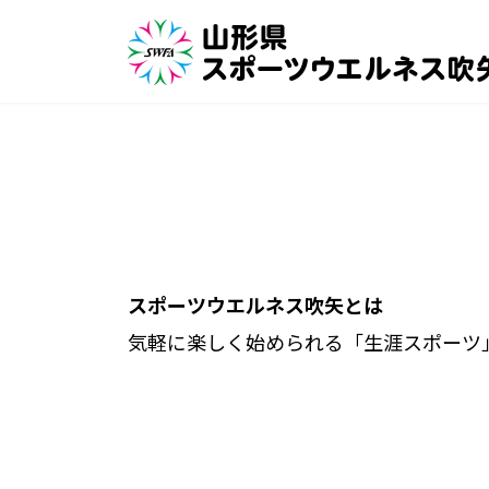
コ
ナ
ン
ビ
テ
ゲ
ン
ー
ツ
シ
へ
ョ
ス
ン
キ
に
ッ
移
プ
動
スポーツウエルネス吹矢とは
気軽に楽しく始められる「生涯スポーツ