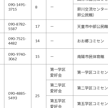
090-1491-
8
－
3715
鈴川交流センター
鈴公民館）
090-8782-
17
－
天童市中部公民館
5587
090-7521-
14
－
おお郷コミセン
4482
090-9740-
15
－
南陽市民体育館
3062
第一学区
第一学区コミセン
愛好会
第二学区
第二学区コミセン
愛好会
090-4885-
25
5493
第五学区
第五学区コミセン
愛好会