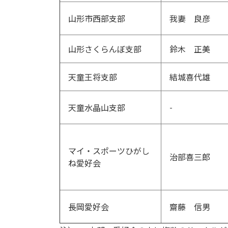
山形市西部支部
我妻 良彦
山形さくらんぼ支部
鈴木 正美
天童王将支部
結城喜代雄
-
天童水晶山支部
マイ・スポーツひがし
治部喜三郎
ね愛好会
長岡愛好会
齋藤 信男