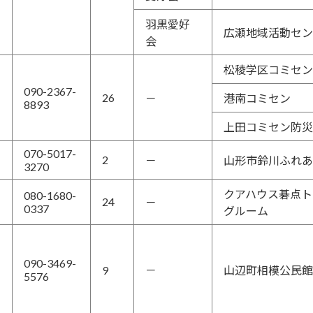
羽黒愛好
広瀬地域活動セン
会
松稜学区コミセン
090-2367-
26
－
港南コミセン
8893
上田コミセン防災
070-5017-
2
－
山形市鈴川ふれあ
3270
クアハウス碁点ト
080-1680-
24
－
0337
グルーム
090-3469-
9
－
山辺町相模公民館
5576